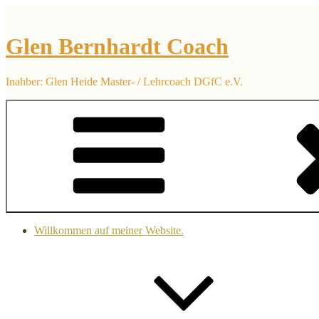
Zum
Inhalt
springen
Glen Bernhardt Coach
Inahber: Glen Heide Master- / Lehrcoach DGfC e.V.
Willkommen auf meiner Website.