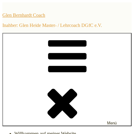
Zum
Inhalt
Glen Bernhardt Coach
springen
Inahber: Glen Heide Master- / Lehrcoach DGfC e.V.
Menü
Willkommen auf meiner Website.